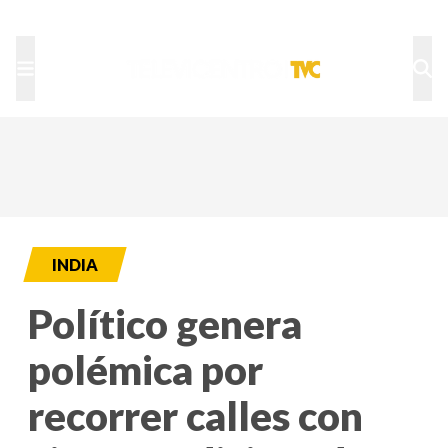
TU NOTA
DEPORTES TVC
HRN
INDIA
Político genera
polémica por
recorrer calles con