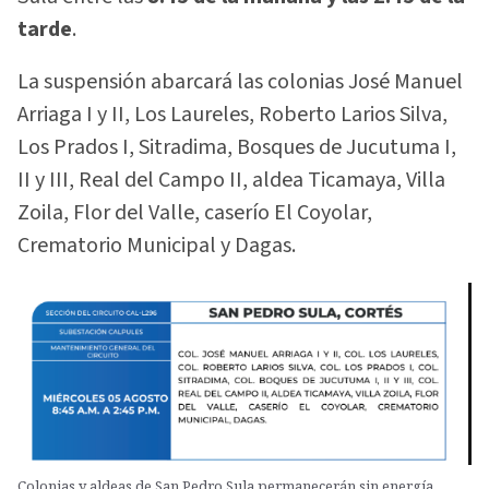
tarde
.
La suspensión abarcará las colonias José Manuel
Arriaga I y II, Los Laureles, Roberto Larios Silva,
Los Prados I, Sitradima, Bosques de Jucutuma I,
II y III, Real del Campo II, aldea Ticamaya, Villa
Zoila, Flor del Valle, caserío El Coyolar,
Crematorio Municipal y Dagas.
Colonias y aldeas de San Pedro Sula permanecerán sin energía