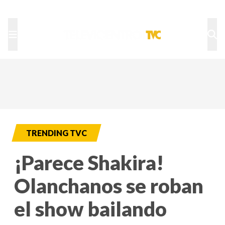
TU NOTA
DEPORTES TVC
HRN
TRENDING TVC
¡Parece Shakira!
Olanchanos se roban
el show bailando