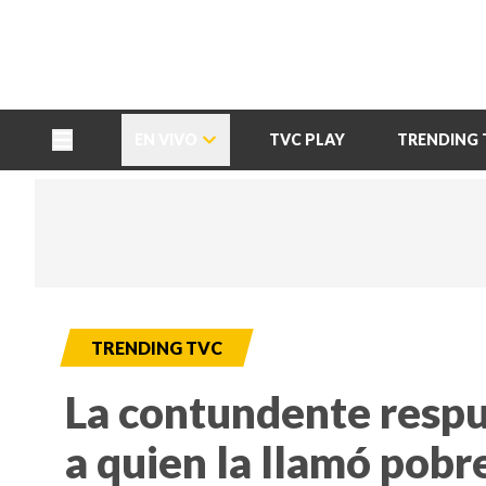
TU NOTA
DEPORTES TVC
HRN
EN VIVO
TVC PLAY
TRENDING 
TRENDING TVC
La contundente respu
a quien la llamó pobr