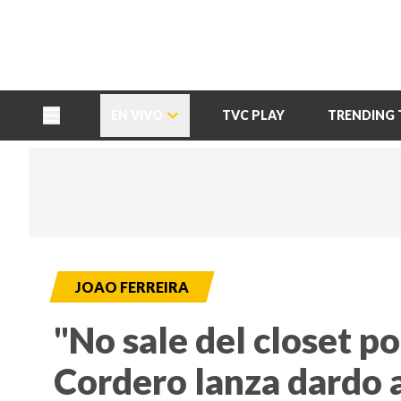
TU NOTA
DEPORTES TVC
HRN
EN VIVO
TVC PLAY
TRENDING 
JOAO FERREIRA
"No sale del closet p
Cordero lanza dardo a