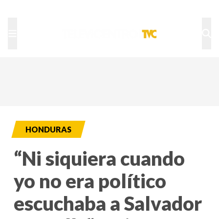
TU NOTA
DEPORTES TVC
HRN
HONDURAS
“Ni siquiera cuando
yo no era político
escuchaba a Salvador