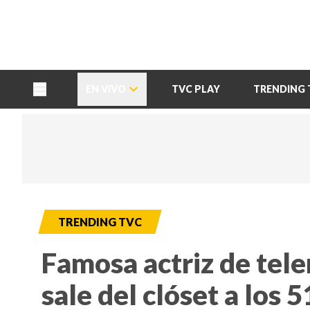
TU NOTA
DEPORTES TVC
HRN
EN VIVO
TVC PLAY
TRENDING 
TRENDING TVC
Famosa actriz de tel
sale del clóset a los 