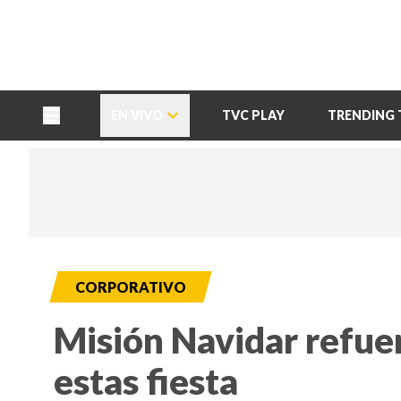
TU NOTA
DEPORTES TVC
HRN
EN VIVO
TVC PLAY
TRENDING 
CORPORATIVO
Misión Navidar refuer
estas fiesta