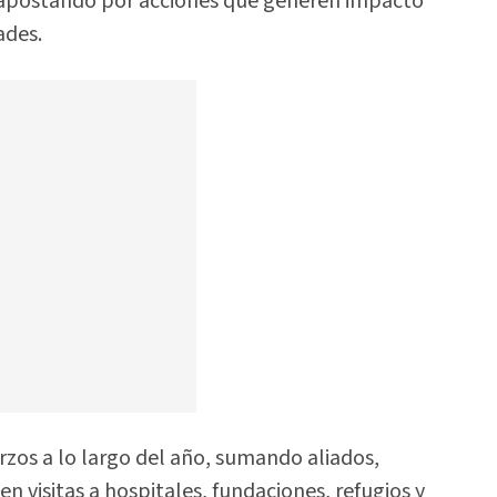
 apostando por acciones que generen impacto
ades.
zos a lo largo del año, sumando aliados,
 visitas a hospitales, fundaciones, refugios y