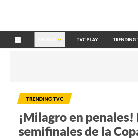
TU NOTA
DEPORTES TVC
HRN
EN VIVO
TVC PLAY
TRENDING 
TRENDING TVC
¡Milagro en penales!
semifinales de la Co