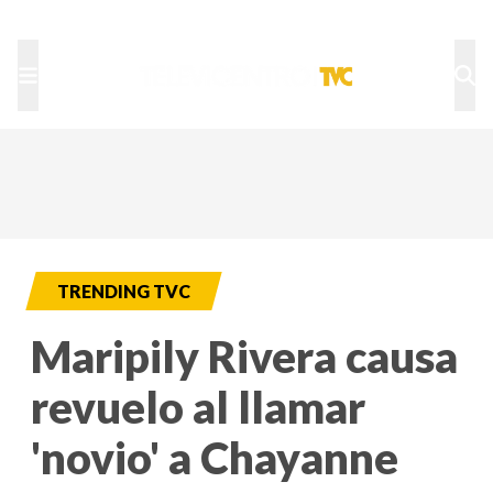
TU NOTA
DEPORTES TVC
HRN
TRENDING TVC
Maripily Rivera causa
revuelo al llamar
'novio' a Chayanne