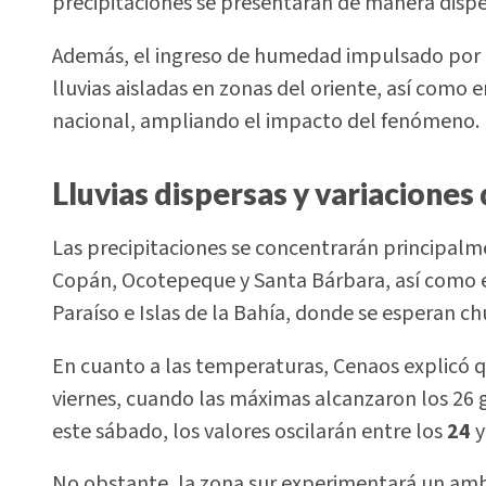
precipitaciones se presentarán de manera dispe
Además, el ingreso de humedad impulsado por l
lluvias aisladas en zonas del oriente, así como e
nacional, ampliando el impacto del fenómeno.
Lluvias dispersas y variacione
Las precipitaciones se concentrarán principal
Copán, Ocotepeque y Santa Bárbara, así como e
Paraíso e Islas de la Bahía, donde se esperan c
En cuanto a las temperaturas, Cenaos explicó q
viernes, cuando las máximas alcanzaron los 26 g
este sábado, los valores oscilarán entre los
24
No obstante, la zona sur experimentará un am