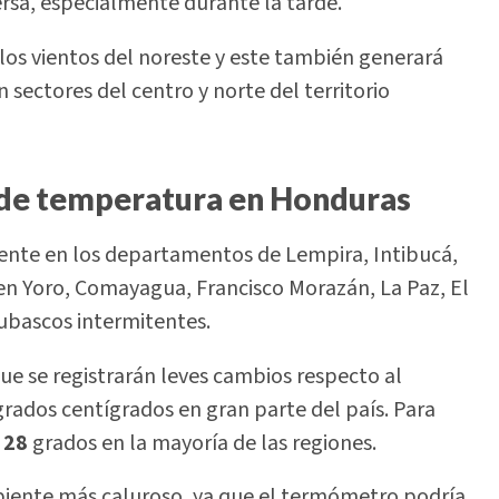
rsa, especialmente durante la tarde.
os vientos del noreste y este también generará
n sectores del centro y norte del territorio
s de temperatura en Honduras
mente en los departamentos de Lempira, Intibucá,
n Yoro, Comayagua, Francisco Morazán, La Paz, El
hubascos intermitentes.
ue se registrarán leves cambios respecto al
rados centígrados en gran parte del país. Para
y
28
grados en la mayoría de las regiones.
biente más caluroso, ya que el termómetro podría