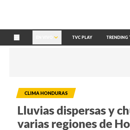
TU NOTA
DEPORTES TVC
HRN
EN VIVO
TVC PLAY
TRENDING 
CLIMA HONDURAS
Lluvias dispersas y c
varias regiones de H