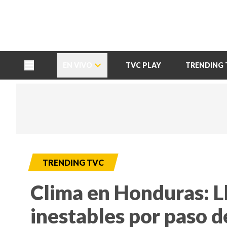
TU NOTA
DEPORTES TVC
HRN
EN VIVO
TVC PLAY
TRENDING 
TRENDING TVC
Clima en Honduras: L
inestables por paso de