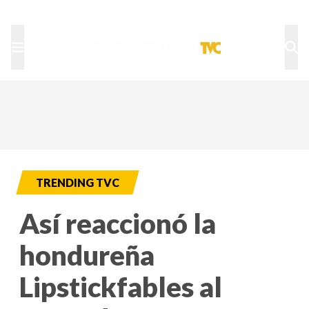
TU NOTA
DEPORTES TVC
HRN
TRENDING TVC
Así reaccionó la
hondureña
Lipstickfables al