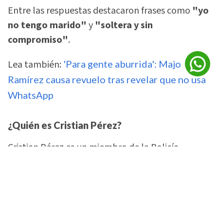
Entre las respuestas destacaron frases como
"yo
no tengo marido"
y
"soltera y sin
compromiso"
.
Lea también:
'Para gente aburrida': Majo
Ramírez causa revuelo tras revelar que no usa
WhatsApp
¿Quién es Cristian Pérez?
Cristian Pérez es un miembro de la Policía
Nacional de Honduras que anteriormente
alcanzó notoriedad en redes sociales por su
apariencia.