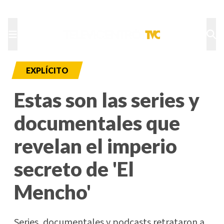
TU NOTA
DEPORTES TVC
HRN
EXPLÍCITO
Estas son las series y
documentales que
revelan el imperio
secreto de 'El
Mencho'
Series, documentales y podcasts retrataron a