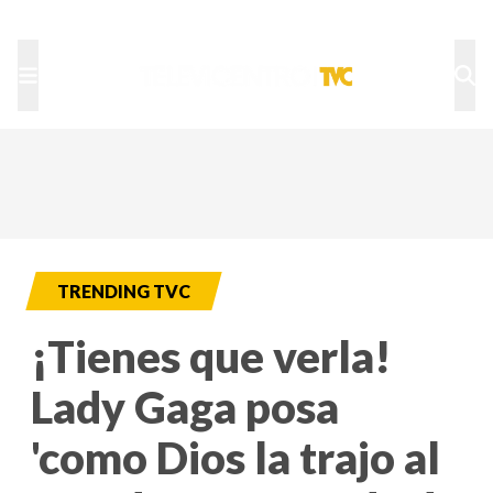
TU NOTA
DEPORTES TVC
HRN
TRENDING TVC
¡Tienes que verla!
Lady Gaga posa
'como Dios la trajo al