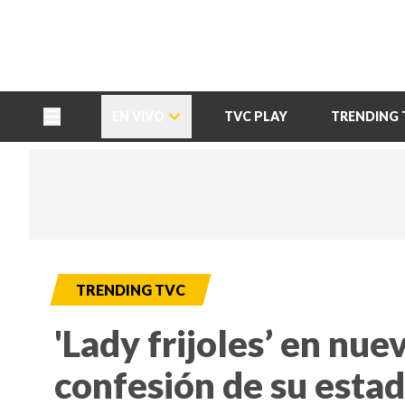
TU NOTA
DEPORTES TVC
HRN
EN VIVO
TVC PLAY
TRENDING 
TRENDING TVC
'Lady frijoles’ en nue
confesión de su esta