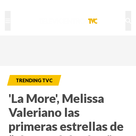
TU NOTA
DEPORTES TVC
HRN
TRENDING TVC
'La More', Melissa
Valeriano las
primeras estrellas de