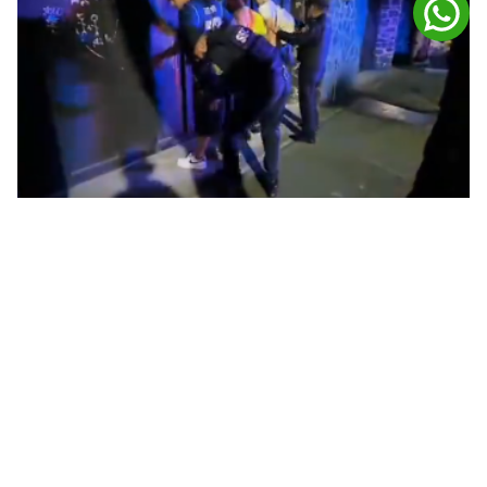
Los creadores provocaron preocupación luego de aparecer en un
video mientras supuestamente eran detenidos. Foto: captura video
La intervención ocurre después de que
João,
Apolo
y otros participantes pintaran grafitis en la
fachada de la casa del
youtuber
Yolo, integrante
de Yolo Aventuras.