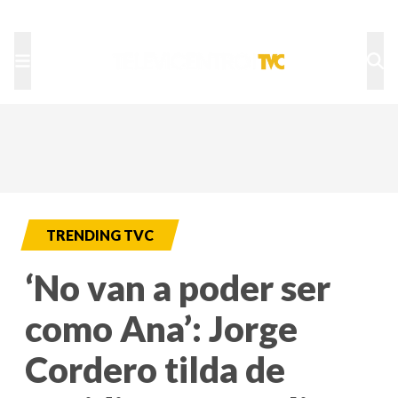
TU NOTA
DEPORTES TVC
HRN
TRENDING TVC
‘No van a poder ser
como Ana’: Jorge
Cordero tilda de