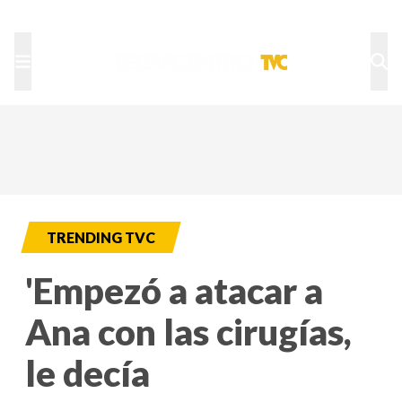
TU NOTA
DEPORTES TVC
HRN
TRENDING TVC
'Empezó a atacar a
Ana con las cirugías,
le decía