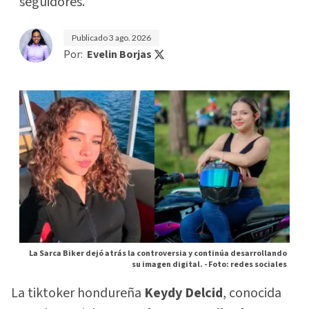
seguidores.
Publicado
3 ago. 2026
Por:
Evelin Borjas
La Sarca Biker dejó atrás la controversia y continúa desarrollando
su imagen digital. -
Foto: redes sociales
La tiktoker hondureña
Keydy Delcid
, conocida