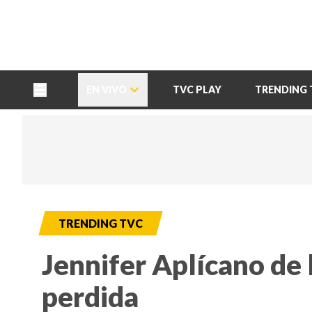
TU NOTA
DEPORTES TVC
HRN
EN VIVO
TVC PLAY
TRENDING 
TRENDING TVC
Jennifer Aplícano de l
perdida