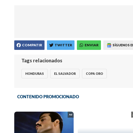
COMPATIR
TWITTER
ENVIAR
SÍGUENOS E
Tags relacionados
HONDURAS
EL SALVADOR
COPA ORO