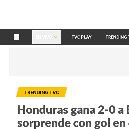
TU NOTA
DEPORTES TVC
HRN
EN VIVO
TVC PLAY
TRENDING 
TRENDING TVC
Honduras gana 2-0 a E
sorprende con gol en