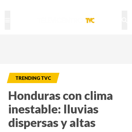
TU NOTA
DEPORTES TVC
HRN
TRENDING TVC
Honduras con clima
inestable: lluvias
dispersas y altas