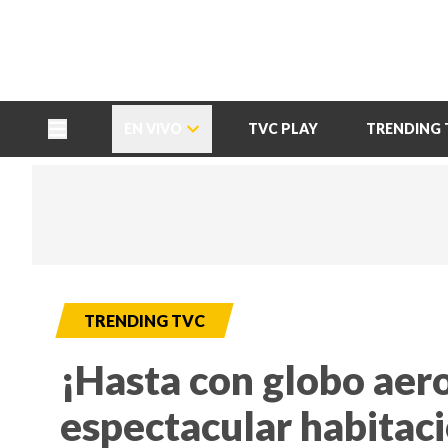
TU NOTA
DEPORTES TVC
HRN
EN VIVO
TVC PLAY
TRENDING 
TRENDING TVC
¡Hasta con globo aero
espectacular habitació