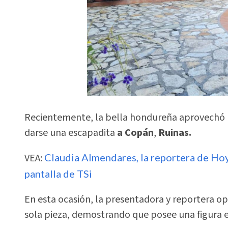
Recientemente, la bella hondureña aprovechó 
darse una escapadita
a Copán
,
Ruinas.
VEA:
Claudia Almendares, la reportera de Hoy
pantalla de TSi
En esta ocasión, la presentadora y reportera o
sola pieza, demostrando que posee una figura e