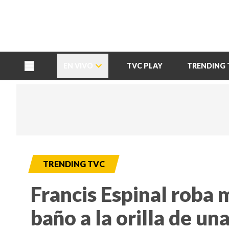
TU NOTA
DEPORTES TVC
HRN
EN VIVO
TVC PLAY
TRENDING 
TRENDING TVC
Francis Espinal roba 
baño a la orilla de un