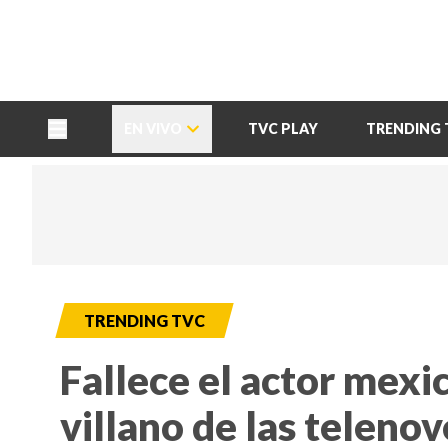
TU NOTA
DEPORTES TVC
HRN
EN VIVO
TVC PLAY
TRENDING 
TRENDING TVC
Fallece el actor mexi
villano de las telenov