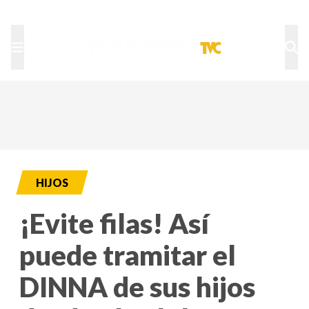
TU NOTA
DEPORTES TVC
HRN
HIJOS
¡Evite filas! Así
puede tramitar el
DINNA de sus hijos