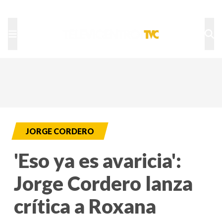
TU NOTA
DEPORTES TVC
HRN
JORGE CORDERO
'Eso ya es avaricia':
Jorge Cordero lanza
crítica a Roxana