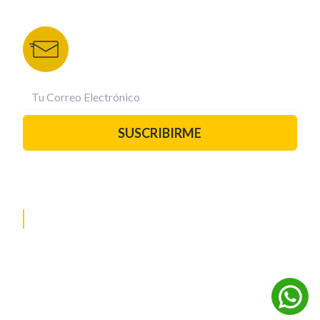
BOLETÍN DE NOTICIAS
Recibe las mejores historias directamente a tu
correo.
¡Suscríbete YA!
SUSCRIBIRME
PAUTA CON NOSOTROS
REDES SOCIALES