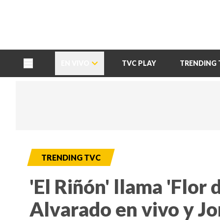
TU NOTA
DEPORTES TVC
HRN
EN VIVO
TVC PLAY
TRENDING 
TRENDING TVC
'El Riñón' llama 'Flor
Alvarado en vivo y J