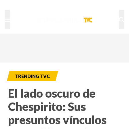
TU NOTA
DEPORTES TVC
HRN
TRENDING TVC
El lado oscuro de
Chespirito: Sus
presuntos vínculos