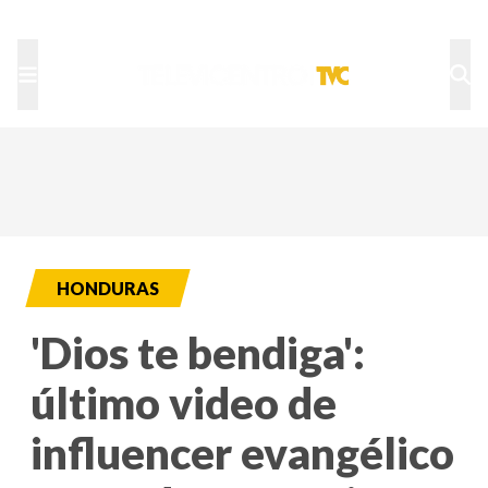
TU NOTA
DEPORTES TVC
HRN
HONDURAS
'Dios te bendiga':
último video de
influencer evangélico