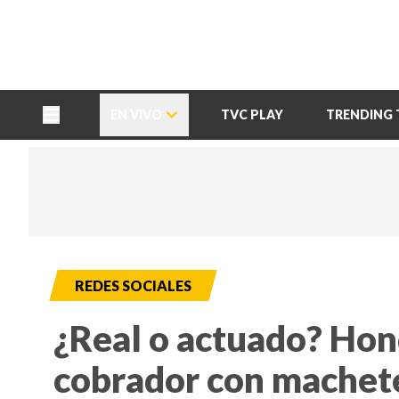
TU NOTA
DEPORTES TVC
HRN
EN VIVO
TVC PLAY
TRENDING 
REDES SOCIALES
¿Real o actuado? Hon
cobrador con machet