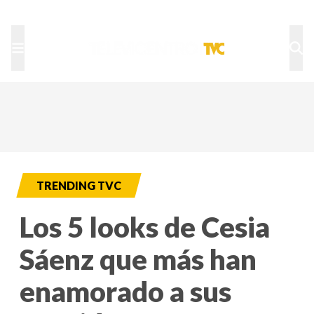
TU NOTA
DEPORTES TVC
HRN
TRENDING TVC
Los 5 looks de Cesia
Sáenz que más han
enamorado a sus