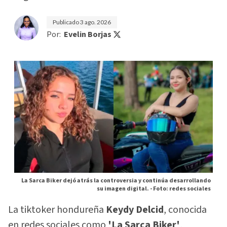
Publicado
3 ago. 2026
Por:
Evelin Borjas
La Sarca Biker dejó atrás la controversia y continúa desarrollando
su imagen digital. -
Foto: redes sociales
La tiktoker hondureña
Keydy Delcid
, conocida
en redes sociales como
'La Sarca Biker'
,