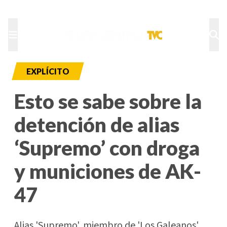
TU NOTA
DEPORTES TVC
HRN
EXPLÍCITO
Esto se sabe sobre la
detención de alias
‘Supremo’ con droga
y municiones de AK-
47
Alias 'Supremo', miembro de 'Los Galeanos',