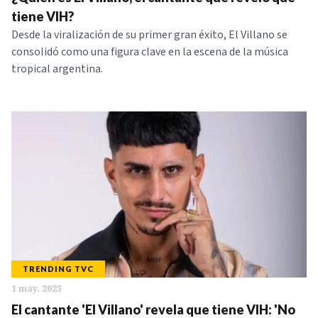
NOTICIAS
tiene VIH?
Desde la viralización de su primer gran éxito, El Villano se
consolidó como una figura clave en la escena de la música
SERIES
tropical argentina.
TRENDING TVC
1 may. 2025
El cantante 'El Villano' revela que tiene VIH: 'No