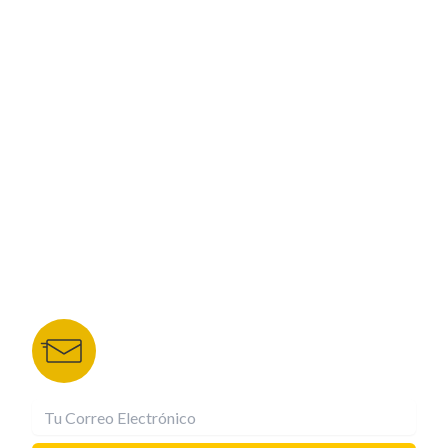
PROGRAMACIÓN
ESPECIALES
CORPORATIVO
NUESTROS PORTALES
TU NOTA
DEPORTES TVC
HRN
BOLETÍN DE NOTICIAS
Recibe las mejores historias directamente a tu
correo.
¡Suscríbete YA!