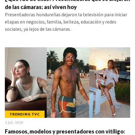
NOTICIAS
de las cámaras; así viven hoy
Presentadoras hondureñas dejaron la televisión para iniciar
etapas en negocios, familia, belleza, educación y redes
SERIES
sociales, ya lejos de las cámaras.
TRENDING TVC
2 jul. 2026
Famosos, modelos y presentadores con vitíligo: