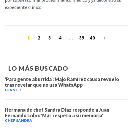
por supuesto mal procedimiento médico y ya decomisó su
expediente clínico.
1
2
3
4
...
39
40
LO MÁS BUSCADO
'Para gente aburrida': Majo Ramírez causa revuelo
tras revelar que no usa WhatsApp
JUANCHI
Hermana de chef Sandra Díaz responde a Juan
Fernando Lobo: 'Más respeto a su memoria'
CHEF SANDRA