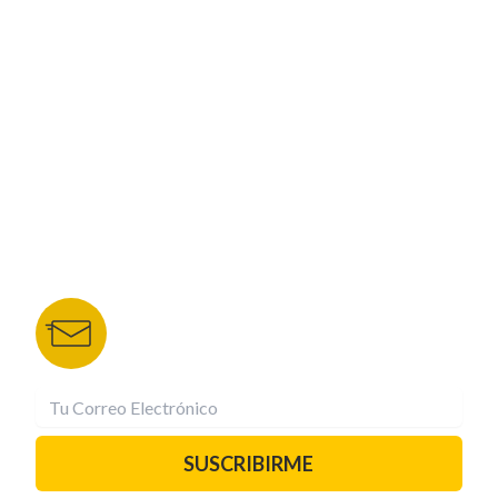
CORPORATIVO
NUESTROS PORTALES
TU NOTA
DEPORTES TVC
HRN
BOLETÍN DE NOTICIAS
Recibe las mejores historias directamente a tu
correo.
¡Suscríbete YA!
SUSCRIBIRME