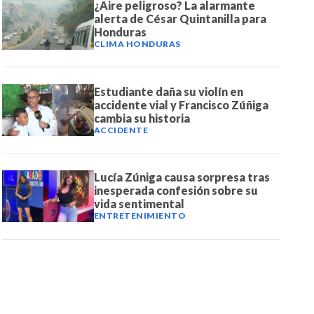
¿Aire peligroso? La alarmante
alerta de César Quintanilla para
Honduras
CLIMA HONDURAS
Estudiante daña su violín en
accidente vial y Francisco Zúñiga
cambia su historia
ACCIDENTE
Lucía Zúniga causa sorpresa tras
inesperada confesión sobre su
vida sentimental
ENTRETENIMIENTO
DE NOTICIAS
PAUTA CON NOSOTROS