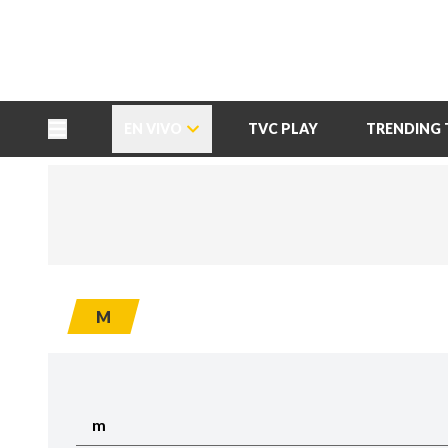
TU NOTA
DEPORTES TVC
HRN
EN VIVO
TVC PLAY
TRENDING 
M