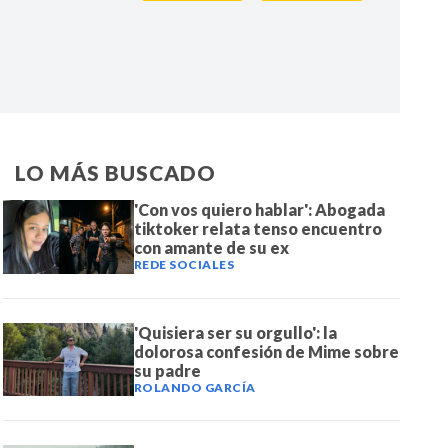
IR
LO MÁS BUSCADO
'Con vos quiero hablar': Abogada
tiktoker relata tenso encuentro
con amante de su ex
REDE SOCIALES
'Quisiera ser su orgullo': la
dolorosa confesión de Mime sobre
su padre
ROLANDO GARCÍA