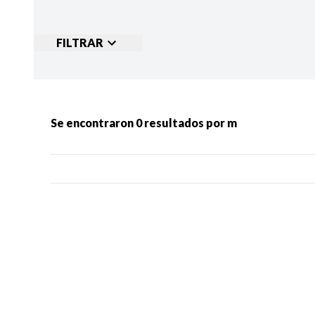
FILTRAR
Ordenar por:
MÁS RECIENTES
MENOS
Se encontraron
0
resultados por
m
Categorias:
NOTICIAS
S