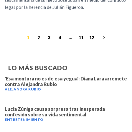
testamentaria de su nieto José Julián en medio del conflicto
legal por la herencia de Julián Figueroa.
1
2
3
4
...
11
12
LO MÁS BUSCADO
'Esa montura no es de esa yegua': Diana Lara arremete
contra Alejandra Rubio
ALEJANDRA RUBIO
Lucía Zúniga causa sorpresa tras inesperada
confesión sobre su vida sentimental
ENTRETENIMIENTO