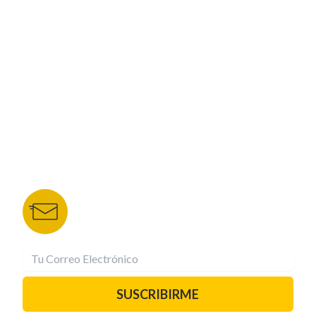
CORPORATIVO
NUESTROS PORTALES
TU NOTA
DEPORTES TVC
HRN
BOLETÍN DE NOTICIAS
Recibe las mejores historias directamente a tu
correo.
¡Suscríbete YA!
SUSCRIBIRME