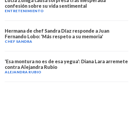
Lucía Zúniga causa sorpresa tras inesperada
confesión sobre su vida sentimental
ENTRETENIMIENTO
Hermana de chef Sandra Díaz responde a Juan
Fernando Lobo: 'Más respeto a su memoria'
CHEF SANDRA
'Esa montura no es de esa yegua': Diana Lara arremete
contra Alejandra Rubio
ALEJANDRA RUBIO
TELEVICENTRO
Contáctanos
Mapa del sitio