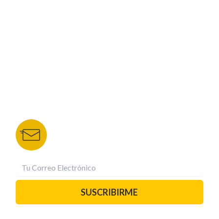
NUESTROS PORTALES
TU NOTA
DEPORTES TVC
HRN
BOLETÍN DE NOTICIAS
Recibe las mejores historias directamente a tu
correo.
¡Suscríbete YA!
SUSCRIBIRME