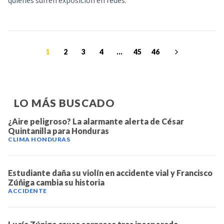
quienes sufren exposición en redes.
1
2
3
4
...
45
46
LO MÁS BUSCADO
¿Aire peligroso? La alarmante alerta de César
Quintanilla para Honduras
CLIMA HONDURAS
Estudiante daña su violín en accidente vial y Francisco
Zúñiga cambia su historia
ACCIDENTE