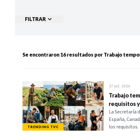
FILTRAR
Ordenar por:
MÁS RECIENTES
MENOS
Se encontraron
16
resultados por
Trabajo tempo
Categorias:
NOTICIAS
S
27 jul. 2026
Trabajo tem
requisitos 
La Secretaría 
España, Canad
los requisitos.
TRENDING TVC