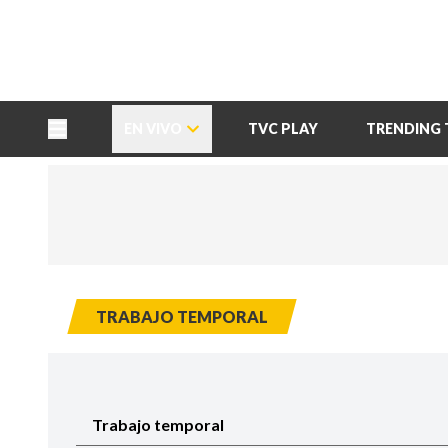
TU NOTA
DEPORTES TVC
HRN
EN VIVO
TVC PLAY
TRENDING 
TRABAJO TEMPORAL