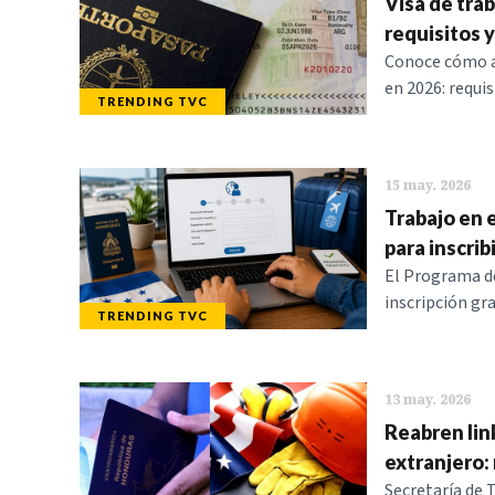
Visa de tra
requisitos 
Conoce cómo ap
en 2026: requis
TRENDING TVC
15 may. 2026
Trabajo en 
para inscrib
El Programa de
inscripción gra
TRENDING TVC
13 may. 2026
Reabren lin
extranjero: 
Secretaría de 