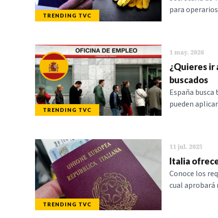
para operarios
TRENDING TVC
1 may. 2026
¿Quieres ir 
buscados
España busca t
pueden aplicar
TRENDING TVC
11 jul. 2025
Italia ofrec
Conoce los requ
cual aprobará 
TRENDING TVC