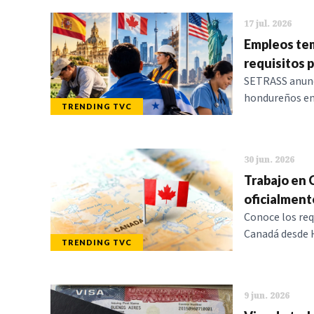
17 jul. 2026
Empleos tem
requisitos p
SETRASS anunci
hondureños en
TRENDING TVC
30 jun. 2026
Trabajo en 
oficialment
Conoce los req
Canadá desde H
TRENDING TVC
9 jun. 2026