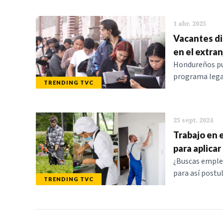
1 abr. 2025
Vacantes di
en el extran
Hondureños pue
programa legal
TRENDING TVC
25 sept. 2024
Trabajo en e
para aplicar
¿Buscas empleo
para así postul
TRENDING TVC