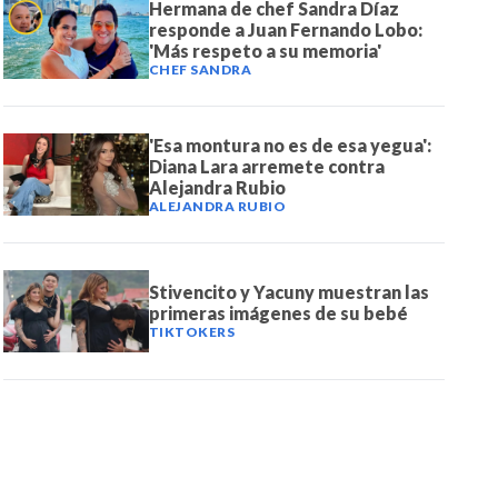
Hermana de chef Sandra Díaz
responde a Juan Fernando Lobo:
'Más respeto a su memoria'
CHEF SANDRA
'Esa montura no es de esa yegua':
Diana Lara arremete contra
Alejandra Rubio
ALEJANDRA RUBIO
Stivencito y Yacuny muestran las
primeras imágenes de su bebé
TIKTOKERS