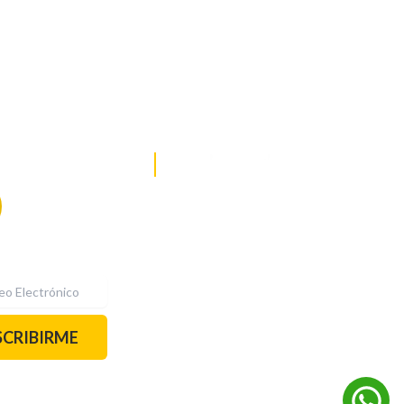
DE NOTICIAS
PAUTA CON NOSOTROS
Recibe las
mejores
historias
REDES SOCIALES
directamente a
tu correo.
¡Suscríbete YA!
SCRIBIRME