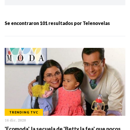
Ordenar por:
MÁS RECIENTES
Se encontraron
101
resultados por
Telenovelas
MENOS RECIENTES
Periodo:
IR
TRENDING TVC
16 dic. 2020
Categorias:
'Ecomoda', la secuela de 'Betty la fea' que pocos