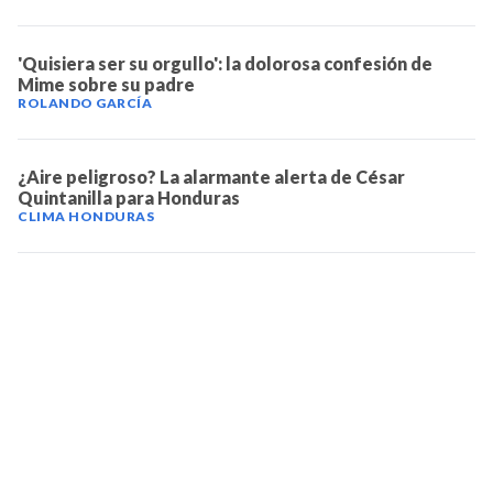
'Quisiera ser su orgullo': la dolorosa confesión de
Mime sobre su padre
ROLANDO GARCÍA
¿Aire peligroso? La alarmante alerta de César
Quintanilla para Honduras
CLIMA HONDURAS
TELEVICENTRO
Contáctanos
Mapa del sitio
Teléfono PBX: 2280-5514