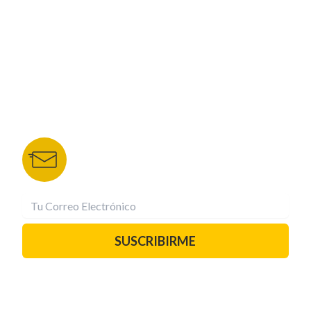
NUESTROS PORTALES
TU NOTA
DEPORTES TVC
HRN
BOLETÍN DE NOTICIAS
Recibe las mejores historias directamente a tu
correo.
¡Suscríbete YA!
SUSCRIBIRME
PAUTA CON NOSOTROS