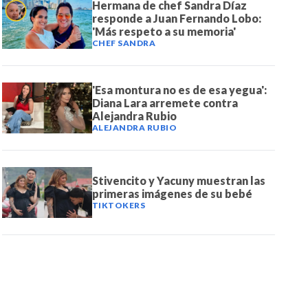
Hermana de chef Sandra Díaz
responde a Juan Fernando Lobo:
'Más respeto a su memoria'
CHEF SANDRA
'Esa montura no es de esa yegua':
Diana Lara arremete contra
Alejandra Rubio
ALEJANDRA RUBIO
Stivencito y Yacuny muestran las
primeras imágenes de su bebé
TIKTOKERS