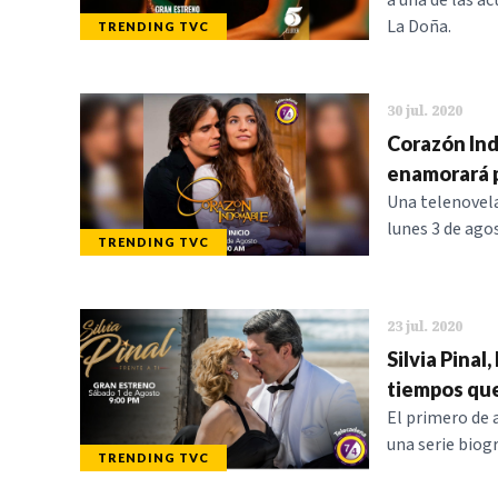
a una de las a
La Doña.
TRENDING TVC
30 jul. 2020
Corazón Ind
enamorará 
Una telenovela
lunes 3 de agos
TRENDING TVC
23 jul. 2020
Silvia Pinal
tiempos que
El primero de 
una serie biogr
TRENDING TVC