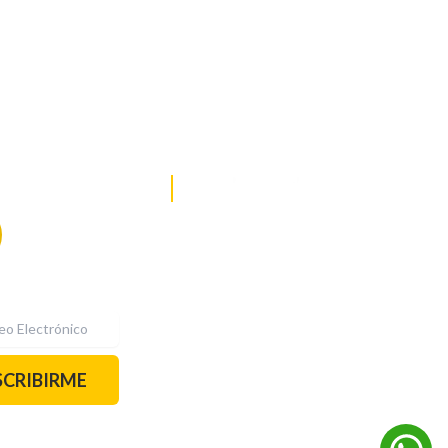
DE NOTICIAS
PAUTA CON NOSOTROS
Recibe las
mejores
historias
REDES SOCIALES
directamente a
tu correo.
¡Suscríbete YA!
SCRIBIRME