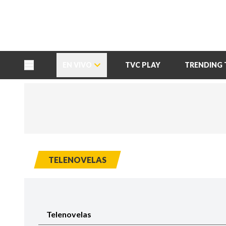
TU NOTA
DEPORTES TVC
HRN
EN VIVO
TVC PLAY
TRENDING 
TELENOVELAS