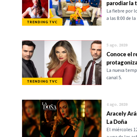
parodiar la 
La fiebre por l
a las 8:00 de l
TRENDING TVC
5 ago. 2020
Conoce el r
protagoniza
La nueva tempo
canal 5.
TRENDING TVC
4 ago. 2020
Aracely Ará
La Doña
El miércoles 12