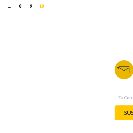
2
...
8
9
10
NUESTROS PORTALES
BOLETÍN 
TU NOTA
DEPORTES TVC
HRN
N
SU