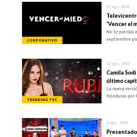
17 ago. 2020
Televicentr
'Vencer el 
No te pierdas 
septiembre por 
CORPORATIVO
12 ago. 2020
Camila Sodi
último capí
La nueva versi
Honduras por C
TRENDING TVC
6 ago. 2020
Presentador