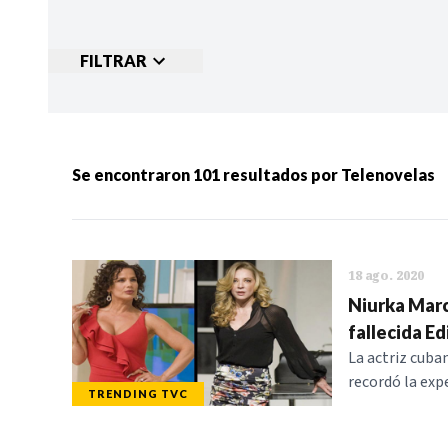
FILTRAR
Ordenar por:
MÁS RECIENTES
MENOS
Se encontraron
101
resultados por
Telenovelas
Categorias:
NOTICIAS
S
18 ago. 2020
Niurka Marc
fallecida E
La actriz cuba
recordó la exp
TRENDING TVC