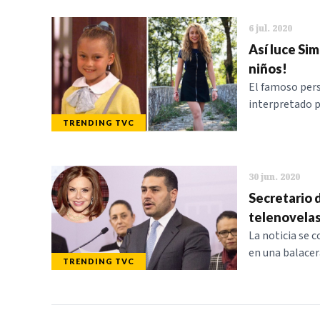
6 jul. 2020
Así luce Si
niños!
El famoso pers
interpretado p
TRENDING TVC
30 jun. 2020
Secretario 
telenovelas
La noticia se c
en una balacer
TRENDING TVC