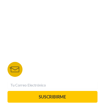
CORPORATIVO
NUESTROS PORTALES
TU NOTA
DEPORTES TVC
HRN
BOLETÍN DE NOTICIAS
Recibe las mejores historias directamente a tu
correo.
¡Suscríbete YA!
SUSCRIBIRME