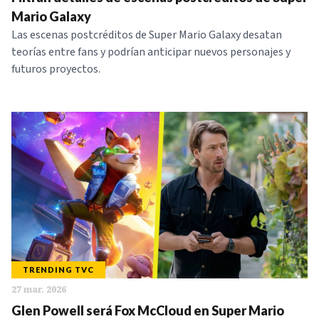
NOTICIAS
Mario Galaxy
Las escenas postcréditos de Super Mario Galaxy desatan
teorías entre fans y podrían anticipar nuevos personajes y
SERIES
futuros proyectos.
TRENDING TVC
27 mar. 2026
Glen Powell será Fox McCloud en Super Mario