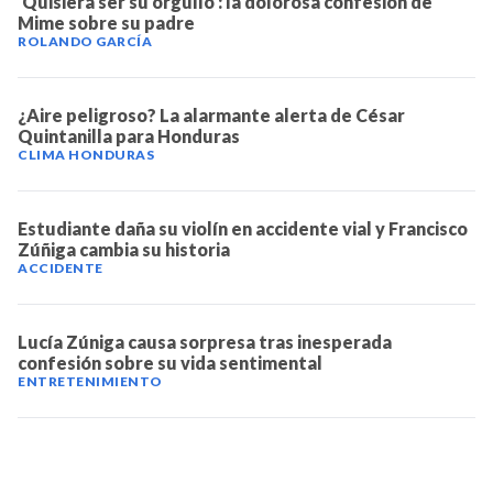
'Quisiera ser su orgullo': la dolorosa confesión de
Mime sobre su padre
NOTICIAS
ROLANDO GARCÍA
SERIES
¿Aire peligroso? La alarmante alerta de César
Quintanilla para Honduras
CLIMA HONDURAS
Estudiante daña su violín en accidente vial y Francisco
Zúñiga cambia su historia
ACCIDENTE
Lucía Zúniga causa sorpresa tras inesperada
confesión sobre su vida sentimental
ENTRETENIMIENTO