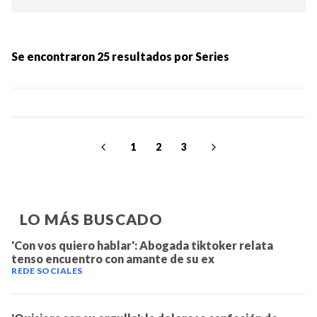
Ordenar por:
MÁS RECIENTES
Se encontraron
25
resultados por
Series
MENOS RECIENTES
Periodo:
1
2
3
LO MÁS BUSCADO
'Con vos quiero hablar': Abogada tiktoker relata
tenso encuentro con amante de su ex
IR
REDE SOCIALES
Categorias: