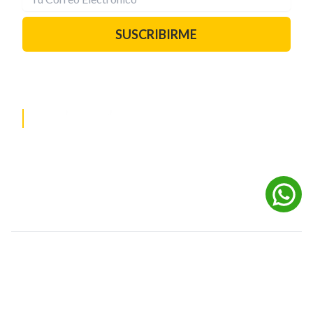
SUSCRIBIRME
PAUTA CON NOSOTROS
REDES SOCIALES
©
2026
Powered by Digital Media TVC