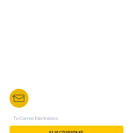
ESPECIALES
CORPORATIVO
NUESTROS PORTALES
TU NOTA
DEPORTES TVC
HRN
BOLETÍN DE NOTICIAS
Recibe las mejores historias directamente a tu
correo.
¡Suscríbete YA!