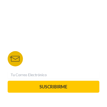
NUESTROS PORTALES
TU NOTA
DEPORTES TVC
HRN
BOLETÍN DE NOTICIAS
Recibe las mejores historias directamente a tu
correo.
¡Suscríbete YA!
SUSCRIBIRME
PAUTA CON NOSOTROS