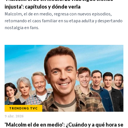
NOTICIAS
injusta': capítulos y dónde verla
Malcolm, el de en medio, regresa con nuevos episodios,
retomando el caos familiar en su etapa adulta y despertando
SERIES
nostalgia en fans.
TRENDING TVC
9 abr. 2026
'Malcolm el de en medio': ¿Cuándo y a qué hora se