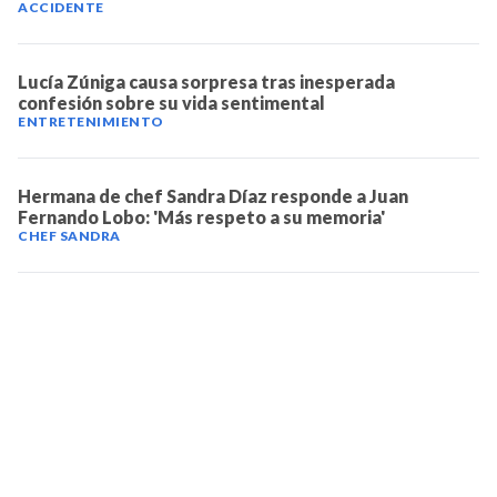
ACCIDENTE
Lucía Zúniga causa sorpresa tras inesperada
confesión sobre su vida sentimental
ENTRETENIMIENTO
Hermana de chef Sandra Díaz responde a Juan
Fernando Lobo: 'Más respeto a su memoria'
CHEF SANDRA
TELEVICENTRO
Contáctanos
Mapa del sitio