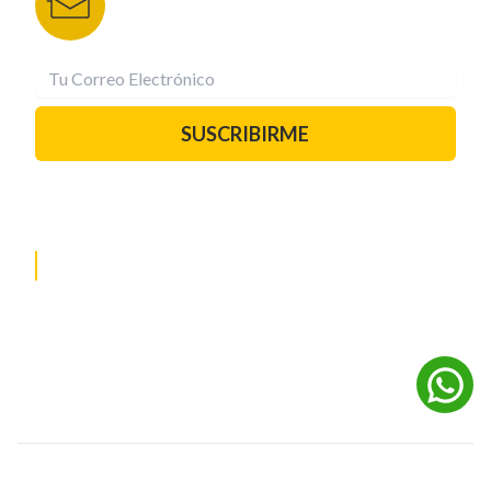
correo.
¡Suscríbete YA!
SUSCRIBIRME
PAUTA CON NOSOTROS
REDES SOCIALES
©
2026
Powered by Digital Media TVC