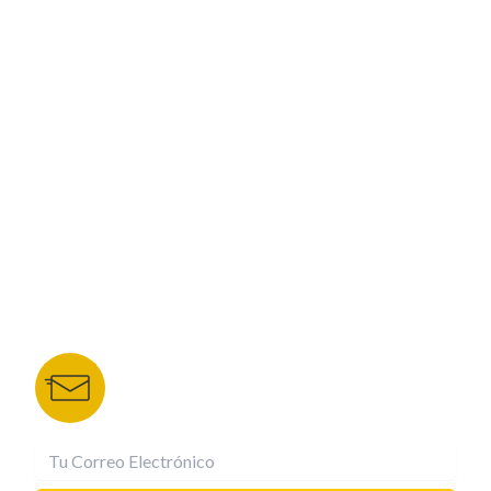
PROGRAMACIÓN
ESPECIALES
CORPORATIVO
NUESTROS PORTALES
TU NOTA
DEPORTES TVC
HRN
BOLETÍN DE NOTICIAS
Recibe las mejores historias directamente a tu
correo.
¡Suscríbete YA!