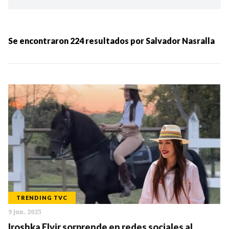
Ordenar por:
MÁS RECIENTES
Se encontraron
224
resultados por
Salvador Nasralla
MENOS RECIENTES
Periodo:
IR
TRENDING TVC
9 jun. 2025
Categorias:
Iroshka Elvir sorprende en redes sociales al