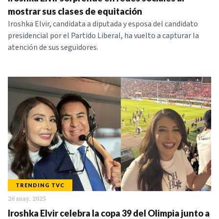
NOTICIAS
mostrar sus clases de equitación
Iroshka Elvir, candidata a diputada y esposa del candidato
presidencial por el Partido Liberal, ha vuelto a capturar la
SERIES
atención de sus seguidores.
TRENDING TVC
26 may. 2025
Iroshka Elvir celebra la copa 39 del Olimpia junto a