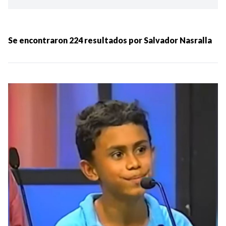
Ordenar por:
MÁS RECIENTES
Se encontraron
224
resultados por
Salvador Nasralla
MENOS RECIENTES
Periodo:
IR
Categorias: